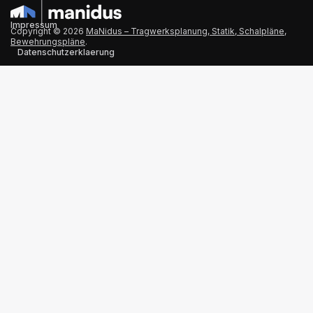
Impressum
Copyright © 2026
MaNidus – Tragwerksplanung, Statik, Schalpläne,
Bewehrungspläne
.
Datenschutzerklaerung