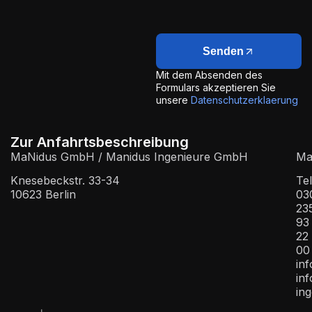
Senden
Mit dem Absenden des
Formulars akzeptieren Sie
unsere
Datenschutzerklaerung
Zur Anfahrtsbeschreibung
MaNidus GmbH / Manidus Ingenieure GmbH
Mai
Knesebeckstr. 33-34
Tel
10623 Berlin
03
23
93
22
00
in
in
ing