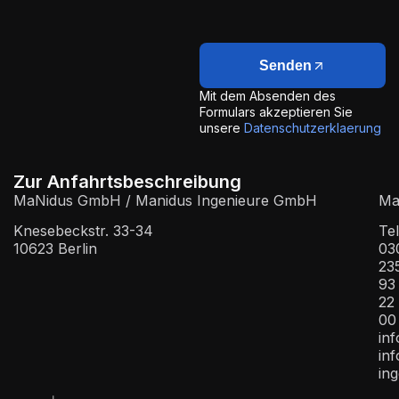
Senden
Mit dem Absenden des
Formulars akzeptieren Sie
unsere
Datenschutzerklaerung
Zur Anfahrtsbeschreibung
MaNidus GmbH / Manidus Ingenieure GmbH
Mai
Knesebeckstr. 33-34
Tel
10623 Berlin
03
23
93
22
00
in
in
ing