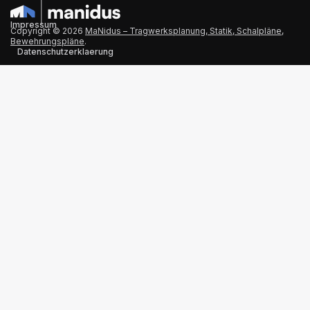
Impressum
Copyright © 2026
MaNidus – Tragwerksplanung, Statik, Schalpläne,
Bewehrungspläne
.
Datenschutzerklaerung