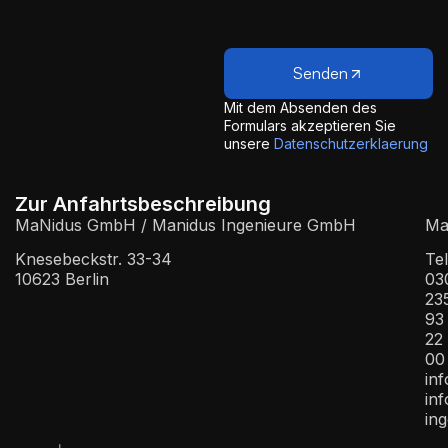
Senden
Mit dem Absenden des
Formulars akzeptieren Sie
unsere
Datenschutzerklaerung
Zur Anfahrtsbeschreibung
MaNidus GmbH / Manidus Ingenieure GmbH
Mai
Knesebeckstr. 33-34
Tel
10623 Berlin
03
23
93
22
00
in
in
ing