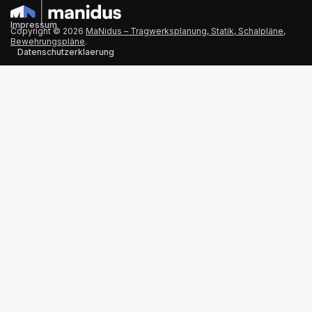
Impressum
Copyright © 2026
MaNidus – Tragwerksplanung, Statik, Schalpläne,
Bewehrungspläne
.
Datenschutzerklaerung