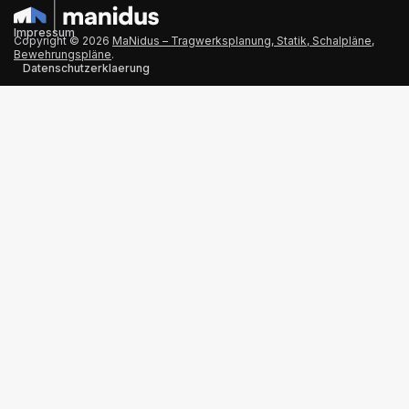
Impressum
Copyright © 2026
MaNidus – Tragwerksplanung, Statik, Schalpläne,
Bewehrungspläne
.
Datenschutzerklaerung