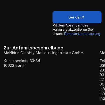
Senden
Mit dem Absenden des
Formulars akzeptieren Sie
unsere
Datenschutzerklaerung
Zur Anfahrtsbeschreibung
MaNidus GmbH / Manidus Ingenieure GmbH
Mai
Knesebeckstr. 33-34
Tel
10623 Berlin
03
23
93
22
00
in
in
ing