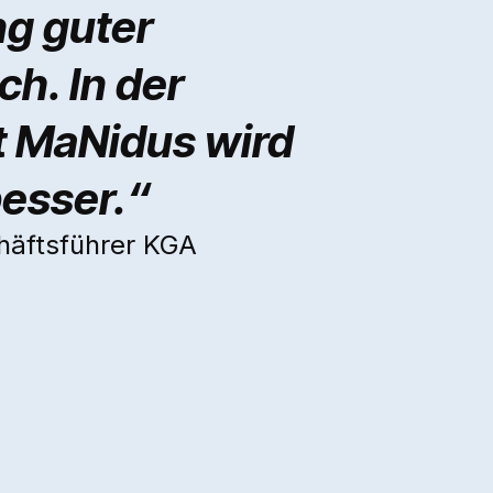
ng guter
ch. In der
 MaNidus wird
besser.“
häftsführer KGA