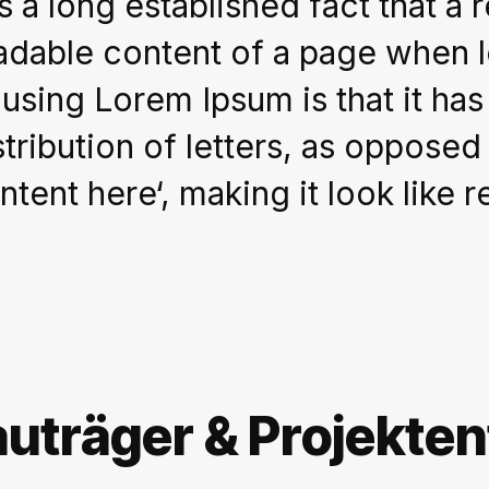
 is a long established fact that a
adable content of a page when lo
 using Lorem Ipsum is that it ha
stribution of letters, as opposed
ntent here‘, making it look like 
auträger & Projekten