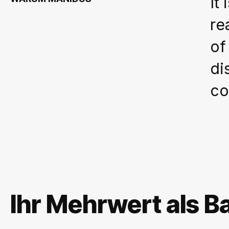
It
re
of
di
co
Ihr Mehrwert als B