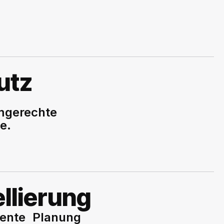
utz
rmgerechte
e.
llierung
arente Planung