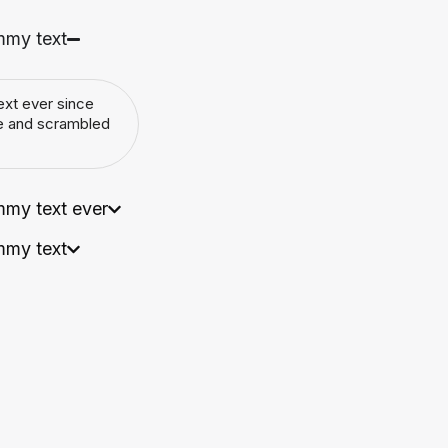
mmy text
xt ever since
pe and scrambled
mmy text ever
mmy text