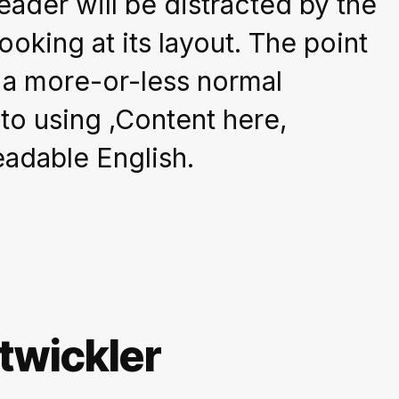
 reader will be distracted by the
oking at its layout. The point
s a more-or-less normal
 to using ‚Content here,
readable English.
twickler