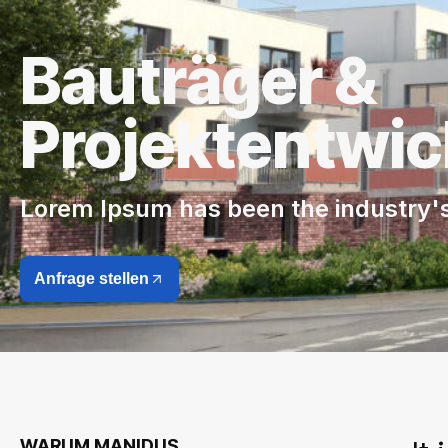
Bauträger &
Projektentwic
Lorem Ipsum has been the industry'
Anfrage stellen
WARUM MANIDUS