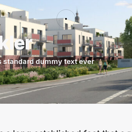
kler
s standard dummy text ever