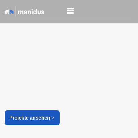
Neubau Edge-Tower
Berlin
Wir setzen Ihre Ideen um
Projekte ansehen
Jahre Erfahrung
8+