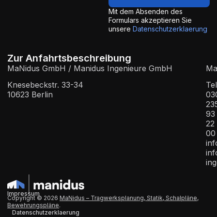
Mit dem Absenden des
Formulars akzeptieren Sie
unsere
Datenschutzerklaerung
Zur Anfahrtsbeschreibung
MaNidus GmbH / Manidus Ingenieure GmbH
Mai
Knesebeckstr. 33-34
Tel
10623 Berlin
03
23
93
22
00
in
in
ing
Impressum
Copyright © 2026
MaNidus – Tragwerksplanung, Statik, Schalpläne,
Bewehrungspläne
.
Datenschutzerklaerung